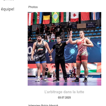
Photos
 équipe!
L'arbitrage dans la lutte
03.07.2025
Interwiew Robin Mamié