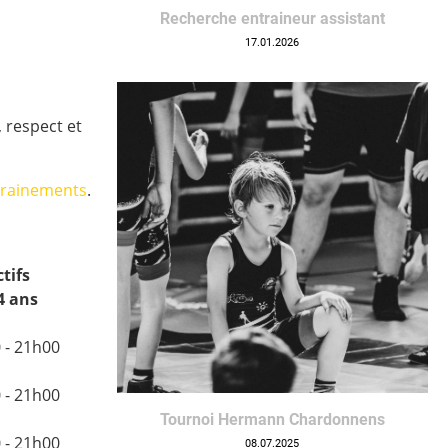
Recherche entraineur assistant
17.01.2026
, respect et
trainements
.
ctifs
4 ans
 - 21h00
 - 21h00
Tournoi Hermann Chardonnens
 - 21h00
08.07.2025