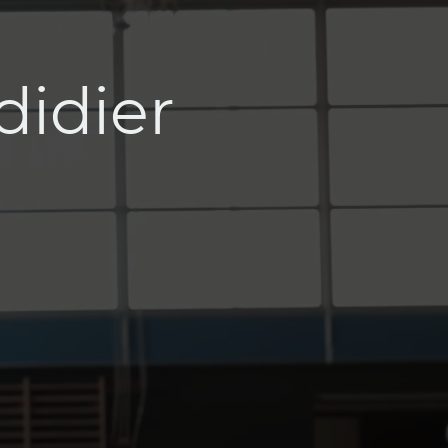
idier
e